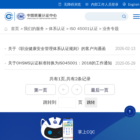
无障碍浏览
内部工作人员登录
English
首页
>
我们的服务
>
体系认证
>
ISO 45001认证
>
业务专题
关于《职业健康安全管理体系认证规则》的客户沟通函
2026-02-13
关于OHSMS认证标准转换为ISO45001：2018的工作通知
2020-05-29
共有
1
页,
共有
2
条记录
第一页
最后一页
跳转到
页
掌上CQC