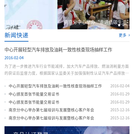
南京分中心举办“走进低碳生活”主题活动
新闻快递
更多
中心开展轻型汽车排放及油耗一致性核查现场抽样工作
2016-02-04
为了进一步推进汽车行业节能减排，加大汽车产品排放、燃油消耗量方面
的获证后监督力度，根据国家认监委关于加强强制性认证汽车产品排放及
燃料消耗量获证后监督工作要求，中国质量认证中心于1月25至29日在江
中心开展轻型汽车排放及油耗一致性核查现场抽样工作
2016-02-04
苏地区全面开展了轻型汽车排放及油耗一致性核查现场抽样工作。 此次
专项抽查共涉及江苏地区17家企业、22个车型。由认...
中心颁发首张节能量交易证书
2016-01-29
中心颁发首张节能量交易证书
2016-01-29
南京分中心举办第七届培训与发展暨核心客户年会
2015-12-16
南京分中心举办第七届培训与发展暨核心客户年会
2015-12-16