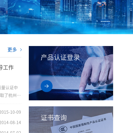
更多
产品认证登录
导工作
质量认证中
听取了杭州分
中心在巩固
绩给予了充
2015-10-09
证书查询
业务的重要
2014-08-14
2014-07-02