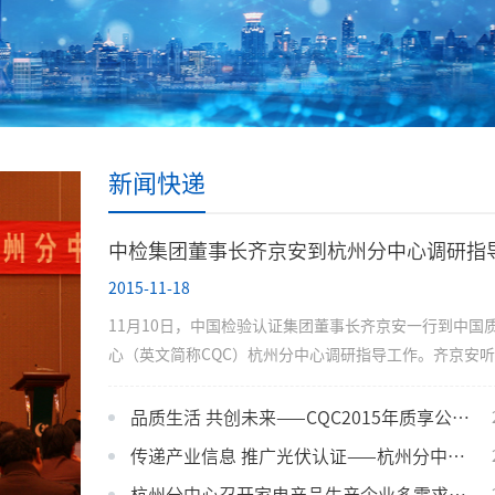
新闻快递
中检集团董事长齐京安到杭州分中心调研指
2015-11-18
11月10日，中国检验认证集团董事长齐京安一行到中国
心（英文简称CQC）杭州分中心调研指导工作。齐京安
中心负责人关于近年来业务工作和党建工作的汇报，对分
传统认证业务，创新多元市场化业务方面所取得的工作成
品质生活 共创未来——CQC2015年质享公益活动进校园之中国计量学院
分肯定，并从宏观经济形势出发论述了改革和推进市场化
传递产业信息 推广光伏认证——杭州分中心召开光伏产品认证宣贯会
性，...