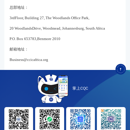
总部地址：
3rdFloor, Building 27, The Woodlands Office Park,
20 WoodlandsDrive, Woodmead, Johannesburg, South Africa
P.O. Box 653783,Benmore 2010
邮箱地址：
Business@ccicafrica.org
掌上CQC