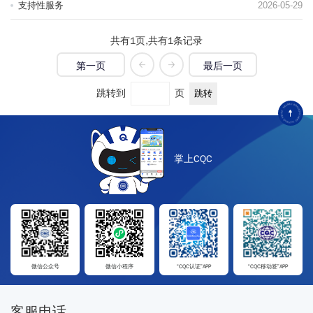
支持性服务
2026-05-29
共有
1
页,
共有
1
条记录
第一页
最后一页
跳转到
页
掌上CQC
微信公众号
微信小程序
“CQC认证”APP
“CQC移动签”APP
客服电话