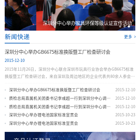
深圳分中心举办家具环保等级认证宣传活动
新闻快递
更多
深圳分中心举办GB6675标准换版暨工厂检查研讨会
2015-12-10
2015年11月26日，深圳分中心联合深圳市玩具行业协会举办GB6675标准
换版暨工厂检查研讨会，来自深圳及周边地区的企业代表共80余人参会。
会议详细讲解了新旧标准的差异和换版操作指南，结合实施规则讲解了最
深圳分中心举办GB6675标准换版暨工厂检查研讨会
2015-12-10
新工厂检查要求，并就企业的疑问进行了互动问答。此次会议为玩具认证
企业做好新旧标准的证书转换工作奠定了基础。 （深...
质检总局直属机关团委书记李彧超一行到深圳分中心调研青年工作
2015-12-10
质检总局直属机关团委书记李彧超一行到深圳分中心调研青年工作
2015-12-10
深圳分中心举办锂电池国家标准宣贯会
2015-10-23
深圳分中心举办锂电池国家标准宣贯会
2015-10-23